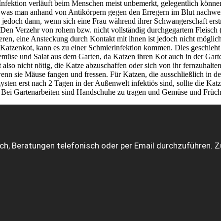
e Infektion verläuft beim Menschen meist unbemerkt, gelegentlich kön
t, was man anhand von Antikörpern gegen den Erregern im Blut nachwei
 jedoch dann, wenn sich eine Frau während ihrer Schwangerschaft erstma
n Verzehr von rohem bzw. nicht vollständig durchgegartem Fleisch (
ren, eine Ansteckung durch Kontakt mit ihnen ist jedoch nicht möglic
 Katzenkot, kann es zu einer Schmierinfektion kommen. Dies geschieht 
e und Salat aus dem Garten, da Katzen ihren Kot auch in der Gartene
 also nicht nötig, die Katze abzuschaffen oder sich von ihr fernzuhal
wenn sie Mäuse fangen und fressen. Für Katzen, die ausschließlich in 
en erst nach 2 Tagen in der Außenwelt infektiös sind, sollte die Katze
. Bei Gartenarbeiten sind Handschuhe zu tragen und Gemüse und Früch
lich, Beratungen telefonisch oder per Email durchzuführen. 