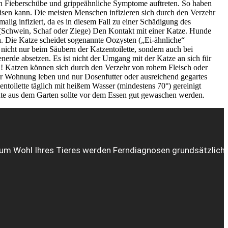
nen Fieberschübe und grippeähnliche Symptome auftreten. So haben
sen kann. Die meisten Menschen infizieren sich durch den Verzehr
lig infiziert, da es in diesem Fall zu einer Schädigung des
Schwein, Schaf oder Ziege) Den Kontakt mit einer Katze. Hunde
h. Die Katze scheidet sogenannte Oozysten („Ei-ähnliche“
nicht nur beim Säubern der Katzentoilette, sondern auch bei
rde absetzen. Es ist nicht der Umgang mit der Katze an sich für
ten! Katzen können sich durch den Verzehr von rohem Fleisch oder
der Wohnung leben und nur Dosenfutter oder ausreichend gegartes
ntoilette täglich mit heißem Wasser (mindestens 70°) gereinigt
te aus dem Garten sollte vor dem Essen gut gewaschen werden.
Zum Wohl Ihres Tieres werden Ferndiagnosen grundsätzlich n