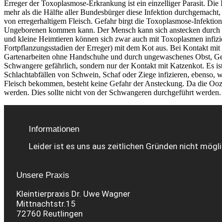
Erreger der Toxoplasmose-Erkrankung ist ein einzelliger Parasit. Di
mehr als die Hälfte aller Bundesbürger diese Infektion durchgemach
von erregerhaltigem Fleisch. Gefahr birgt die Toxoplasmose-Infektion
Ungeborenen kommen kann. Der Mensch kann sich anstecken durch De
und kleine Heimtieren können sich zwar auch mit Toxoplasmen infizie
Fortpflanzungsstadien der Erreger) mit dem Kot aus. Bei Kontakt mit
Gartenarbeiten ohne Handschuhe und durch ungewaschenes Obst, Gemüs
Schwangere gefährlich, sondern nur der Kontakt mit Katzenkot. Es ist
Schlachtabfällen von Schwein, Schaf oder Ziege infizieren, ebenso, 
Fleisch bekommen, besteht keine Gefahr der Ansteckung. Da die Oozyst
werden. Dies sollte nicht von der Schwangeren durchgeführt werden
Informationen
Leider ist es uns aus zeitlichen Gründen nicht mög
Unsere Praxis
Kleintierpraxis Dr. Uwe Wagner
Mittnachtstr.15
72760 Reutlingen